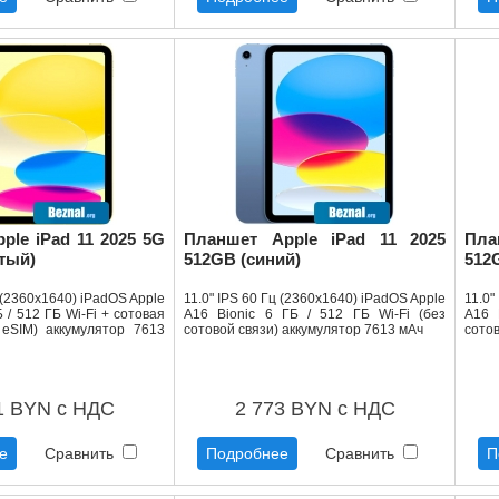
ple iPad 11 2025 5G
Планшет Apple iPad 11 2025
Пла
тый)
512GB (синий)
512
ц (2360x1640) iPadOS Apple
11.0" IPS 60 Гц (2360x1640) iPadOS Apple
11.0"
Б / 512 ГБ Wi-Fi + сотовая
A16 Bionic 6 ГБ / 512 ГБ Wi-Fi (без
A16 
 eSIM) аккумулятор 7613
сотовой связи) аккумулятор 7613 мАч
сотов
1 BYN с НДС
2 773 BYN с НДС
е
Сравнить
Подробнее
Сравнить
П