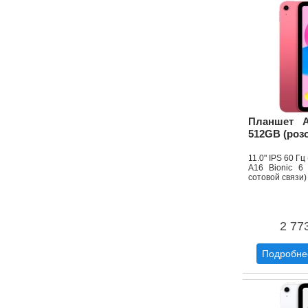
Планшет A
512GB (роз
11.0" IPS 60 Г
A16 Bionic 6
сотовой связи)
2 77
Подробне