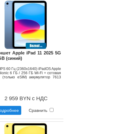
ншет Apple iPad 11 2025 5G
GB (синий)
 IPS 60 Гц (2360x1640) iPadOS Apple
ionic 6 ГБ / 256 ГБ Wi-Fi + сотовая
ь (только eSIM) аккумулятор 7613
2 959 BYN с НДС
одробнее
Сравнить