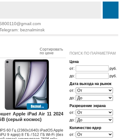
6800110@gmail.com
Telegram: beznalminsk
Сортировать
по цене
ПОИСК ПО ПАРАМЕТРАМ
Цена
от:
руб.
до:
руб.
Дата выхода на рынок
от:
до:
Разрешение экрана
от:
ншет Apple iPad Air 11 2024
GB (серый космос)
до:
Количество ядер
 IPS 60 Гц (2360x1640) iPadOS Apple
PU 9 ядер) 8 ГБ / 512 ГБ Wi-Fi (без
от: