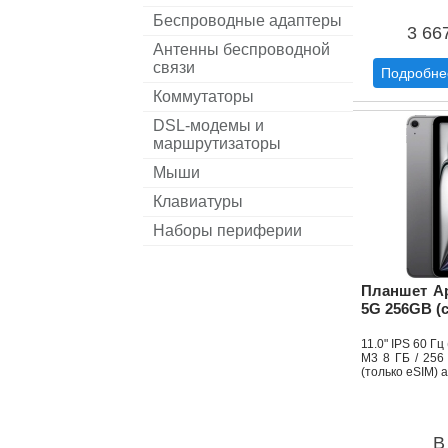
Беспроводные адаптеры
3 66
Антенны беспроводной
связи
Подробне
Коммутаторы
DSL-модемы и
маршрутизаторы
Мыши
Клавиатуры
Наборы периферии
Планшет App
5G 256GB (
11.0" IPS 60 Г
M3 8 ГБ / 256 
(только eSIM) 
В