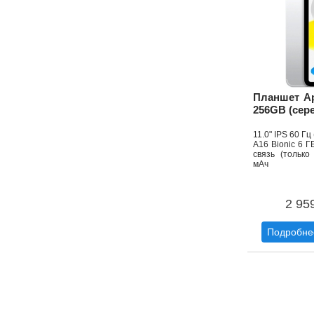
Планшет Ap
256GB (сер
11.0" IPS 60 Г
A16 Bionic 6 Г
связь (только
мАч
2 95
Подробне