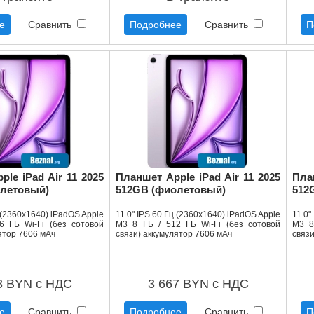
е
Сравнить
Подробнее
Сравнить
П
le iPad Air 11 2025
Планшет Apple iPad Air 11 2025
Пла
олетовый)
512GB (фиолетовый)
512
ц (2360x1640) iPadOS Apple
11.0" IPS 60 Гц (2360x1640) iPadOS Apple
11.0"
6 ГБ Wi-Fi (без сотовой
M3 8 ГБ / 512 ГБ Wi-Fi (без сотовой
M3 8
ятор 7606 мАч
связи) аккумулятор 7606 мАч
связи
8 BYN с НДС
3 667 BYN с НДС
е
Сравнить
Подробнее
Сравнить
П