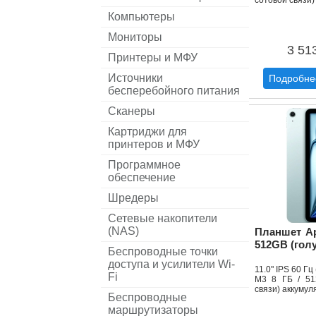
сотовой связи)
Компьютеры
Мониторы
3 51
Принтеры и МФУ
Источники
Подробне
бесперебойного питания
Сканеры
Картриджи для
принтеров и МФУ
Программное
обеспечение
Шредеры
Сетевые накопители
(NAS)
Планшет App
512GB (гол
Беспроводные точки
доступа и усилители Wi-
11.0" IPS 60 Г
Fi
M3 8 ГБ / 51
связи) аккумул
Беспроводные
маршрутизаторы