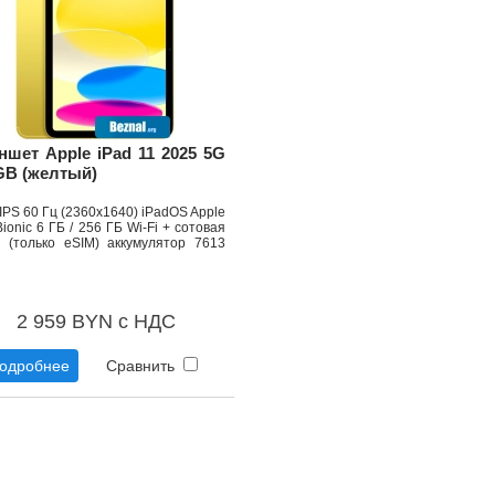
ншет Apple iPad 11 2025 5G
GB (желтый)
 IPS 60 Гц (2360x1640) iPadOS Apple
ionic 6 ГБ / 256 ГБ Wi-Fi + сотовая
ь (только eSIM) аккумулятор 7613
2 959 BYN с НДС
одробнее
Сравнить