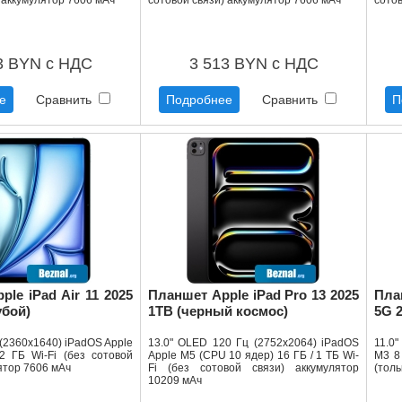
 аккумулятор 7606 мАч
сотовой связи) аккумулятор 7606 мАч
сотов
3 BYN с НДС
3 513 BYN с НДС
е
Сравнить
Подробнее
Сравнить
П
le iPad Air 11 2025
Планшет Apple iPad Pro 13 2025
Пла
убой)
1TB (черный космос)
5G 
ц (2360x1640) iPadOS Apple
13.0" OLED 120 Гц (2752x2064) iPadOS
11.0"
2 ГБ Wi-Fi (без сотовой
Apple M5 (CPU 10 ядер) 16 ГБ / 1 ТБ Wi-
M3 8 
ятор 7606 мАч
Fi (без сотовой связи) аккумулятор
(толь
10209 мАч