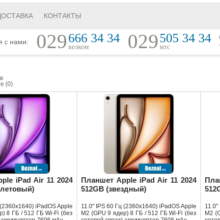
ДОСТАВКА
КОНТАКТЫ
029
029
666 34 34
505 34 34
я с нами:
велком
мтс
в
е (
0
)
le iPad Air 11 2024
Планшет Apple iPad Air 11 2024
Пла
олетовый)
512GB (звездный)
512
ц (2360x1640) iPadOS Apple
11.0" IPS 60 Гц (2360x1640) iPadOS Apple
11.0"
) 8 ГБ / 512 ГБ Wi-Fi (без
M2 (GPU 9 ядер) 8 ГБ / 512 ГБ Wi-Fi (без
M2 (G