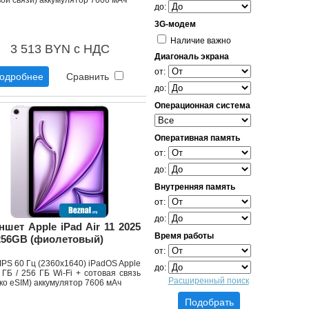
ой связи) аккумулятор 7606 мАч
до:
3G-модем
Наличие важно
3 513 BYN с НДС
Диагональ экрана
от:
одробнее
Сравнить
до:
Операционная система
Оперативная память
от:
до:
Внутренняя память
от:
до:
ншет Apple iPad Air 11 2025
Время работы
256GB (фиолетовый)
от:
 IPS 60 Гц (2360x1640) iPadOS Apple
до:
ГБ / 256 ГБ Wi-Fi + сотовая связь
Расширенный поиск
ко eSIM) аккумулятор 7606 мАч
Подобрать