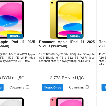
pple iPad 11 2025
Планшет Apple iPad 11 2025
Пла
овый)
512GB (желтый)
256
ц (2360x1640) iPadOS Apple
11.0" IPS 60 Гц (2360x1640) iPadOS Apple
11.0"
 ГБ / 512 ГБ Wi-Fi (без
A16 Bionic 6 ГБ / 512 ГБ Wi-Fi (без
A16 B
 аккумулятор 7613 мАч
сотовой связи) аккумулятор 7613 мАч
связ
мАч
3 BYN с НДС
2 773 BYN с НДС
е
Сравнить
Подробнее
Сравнить
П