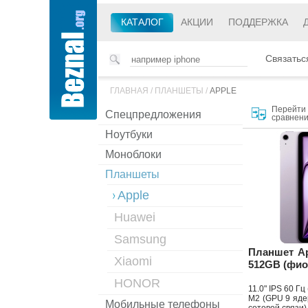
КАТАЛОГ
АКЦИИ
ПОДДЕРЖКА
Связатьс
ГЛАВНАЯ
/
ПЛАНШЕТЫ
/
APPLE
Перейти 
Спецпредложения
сравнени
Ноутбуки
Моноблоки
Планшеты
Apple
Huawei
Samsung
Планшет App
Xiaomi
512GB (фи
HONOR
11.0" IPS 60 Г
M2 (GPU 9 ядер
Мобильные телефоны