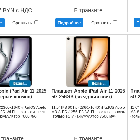
7 BYN с НДС
В транзите
е
Сравнить
Подробнее
Сравнить
П
le iPad Air 11 2025
Планшет Apple iPad Air 11 2025
Пла
серый космос)
5G 256GB (звездный свет)
5G 
ц (2360x1640) iPadOS Apple
11.0" IPS 60 Гц (2360x1640) iPadOS Apple
11.0"
ГБ Wi-Fi + сотовая связь
M3 8 ГБ / 256 ГБ Wi-Fi + сотовая связь
M3 8 
аккумулятор 7606 мАч
(только eSIM) аккумулятор 7606 мАч
(толь
 транзите
В транзите