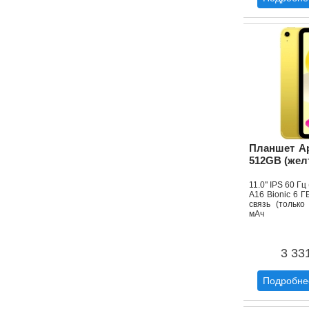
Планшет Ap
512GB (жел
11.0" IPS 60 Г
A16 Bionic 6 Г
связь (только
мАч
3 33
Подробне