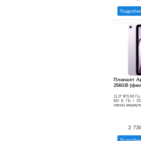
Подробне
Планшет App
256GB (фи
11.0" IPS 60 Г
M3 8 ГБ / 25
связи) аккумул
2 73
Подробне