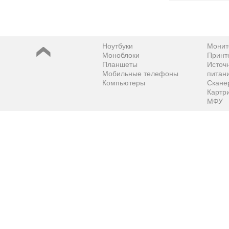
Ноутбуки
Монит
Моноблоки
Принт
Планшеты
Источ
Мобильные телефоны
питан
Компьютеры
Скане
Картр
МФУ