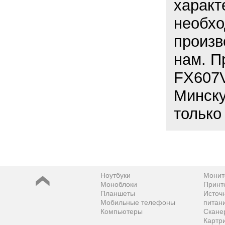
характ
необхо
произв
нам. П
FX607V
Минску
только
Ноутбуки
Монит
Моноблоки
Принт
Планшеты
Источ
Мобильные телефоны
питан
Компьютеры
Скане
Картр