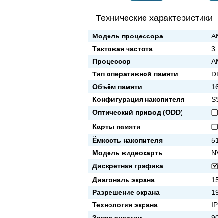
Технические характеристики
Модель процессора
A
Тактовая частота
3
Процессор
A
Тип оперативной памяти
D
Объём памяти
1
Конфигурация накопителя
S
Оптический привод (ODD)
Карты памяти
Ёмкость накопителя
5
Модель видеокарты
N
Дискретная графика
Диагональ экрана
15
Разрешение экрана
1
Технология экрана
I
Запас энергии
90