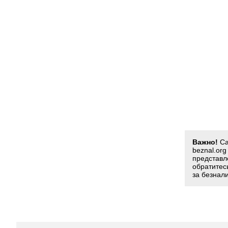
Важно!
Са
beznal.or
представл
обратитес
за безнал