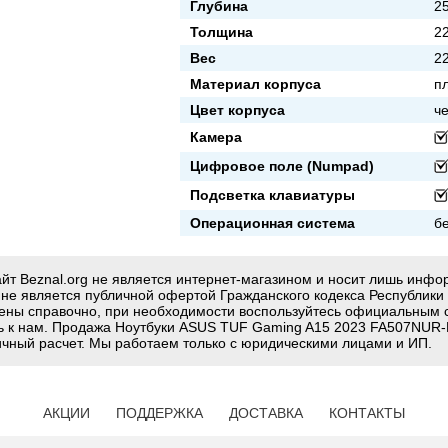
Глубина
2
Толщина
2
Вес
22
Материал корпуса
п
Цвет корпуса
ч
Камера
Цифровое поле (Numpad)
Подсветка клавиатуры
Операционная система
б
йт Beznal.org не является интернет-магазином и носит лишь инф
g не является публичной офертой Гражданского кодекса Республики
ены справочно, при необходимости воспользуйтесь официальным 
ь к нам. Продажа Ноутбуки ASUS TUF Gaming A15 2023 FA507NUR-L
ичный расчет. Мы работаем только с юридическими лицами и ИП.
АКЦИИ
ПОДДЕРЖКА
ДОСТАВКА
КОНТАКТЫ