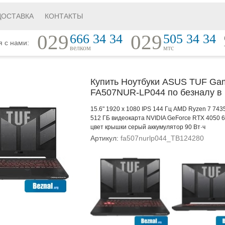
ДОСТАВКА
КОНТАКТЫ
029
029
666 34 34
505 34 34
я с нами:
велком
мтс
Купить Ноутбуки ASUS TUF Gam
FA507NUR-LP044 по безналу в
15.6" 1920 x 1080 IPS 144 Гц AMD Ryzen 7 7
512 ГБ видеокарта NVIDIA GeForce RTX 4050 6
цвет крышки серый аккумулятор 90 Вт·ч
Артикул:
fa507nurlp044_TB124280