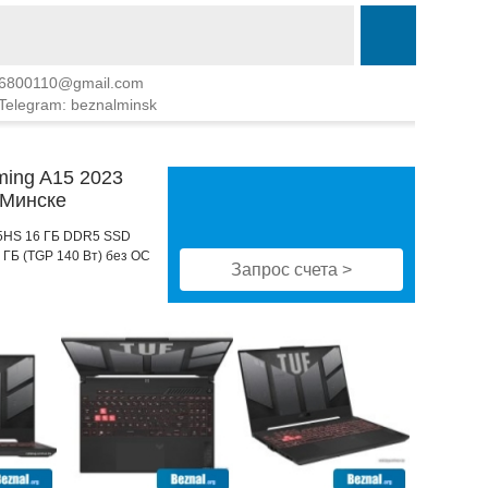
6800110@gmail.com
Telegram: beznalminsk
ing A15 2023
 Минске
435HS 16 ГБ DDR5 SSD
 ГБ (TGP 140 Вт) без ОС
Запрос счета >