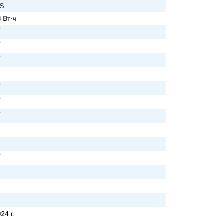
PS
 Вт·ч
24 г.