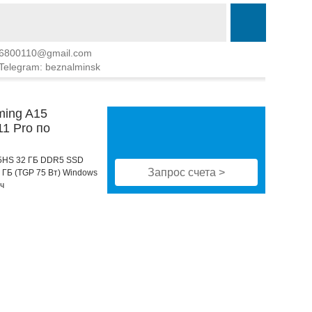
6800110@gmail.com
Telegram: beznalminsk
ming A15
1 Pro по
445HS 32 ГБ DDR5 SSD
Запрос счета >
 ГБ (TGP 75 Вт) Windows
ч