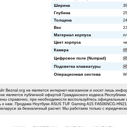
Ширина
3
Глубина
2
Толщина
2
Вес
23
Материал корпуса
п
Цвет корпуса
ч
Камера
Цифровое поле (Numpad)
Подсветка клавиатуры
Операционная система
W
йт Beznal.org не является интернет-магазином и носит лишь инф
g не является публичной офертой Гражданского кодекса Республики
ены справочно, при необходимости воспользуйтесь официальным 
ь к нам. Продажа Ноутбуки ASUS TUF Gaming A15 FA506NCG-HN218 
Беларуси за безналичный расчет. Мы работаем только с юридическ