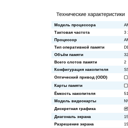
Технические характеристики
Модель процессора
A
Тактовая частота
3
Процессор
A
Тип оперативной памяти
D
Объём памяти
3
Всего слотов памяти
2
Конфигурация накопителя
S
Оптический привод (ODD)
Карты памяти
Ёмкость накопителя
5
Модель видеокарты
N
Дискретная графика
Диагональ экрана
15
Разрешение экрана
1