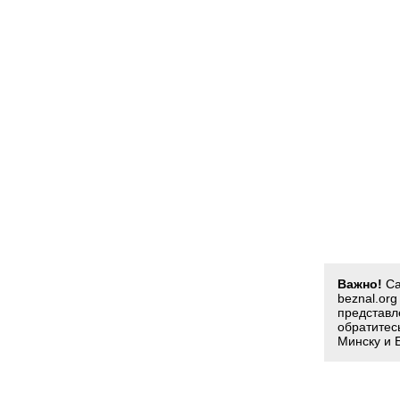
Важно!
Са
beznal.or
представл
обратитес
Минску и 