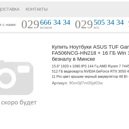
ДОСТАВКА
КОНТАКТЫ
029
029
666 34 34
505 34 34
я с нами:
велком
мтс
Купить Ноутбуки ASUS TUF Ga
FA506NCG-HN218 + 16 ГБ Win 1
безналу в Минске
15.6" 1920 x 1080 IPS 144 Гц AMD Ryzen 7 7
512 ГБ видеокарта NVIDIA GeForce RTX 3050 4
11 Pro цвет крышки черный аккумулятор 48 Вт·
Артикул:
90nr0jf7m00jd03w