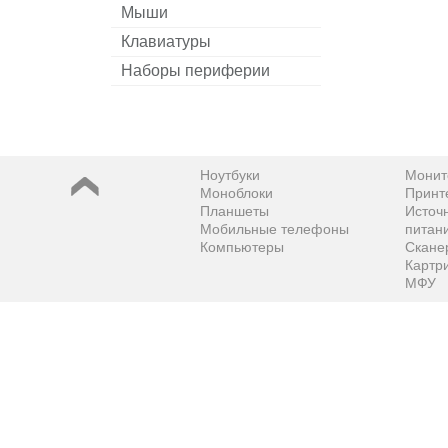
Мыши
Клавиатуры
Наборы периферии
Ноутбуки
Монит
Моноблоки
Принт
Планшеты
Источ
Мобильные телефоны
питан
Компьютеры
Скане
Картр
МФУ