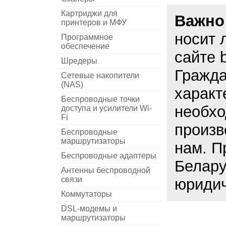
Картриджи для
Важно
принтеров и МФУ
носит 
Программное
обеспечение
сайте 
Шредеры
Гражда
Сетевые накопители
(NAS)
характ
Беспроводные точки
необхо
доступа и усилители Wi-
Fi
произв
Беспроводные
маршрутизаторы
нам. П
Беспроводные адаптеры
Белару
Антенны беспроводной
связи
юридич
Коммутаторы
DSL-модемы и
маршрутизаторы