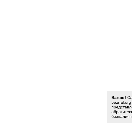
Важно!
Са
beznal.or
представл
обратитес
безналичн