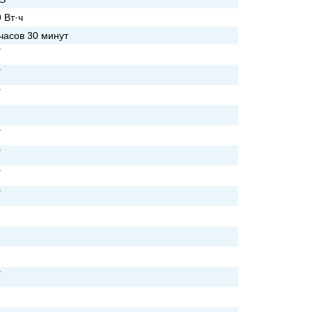
 Вт·ч
часов 30 минут