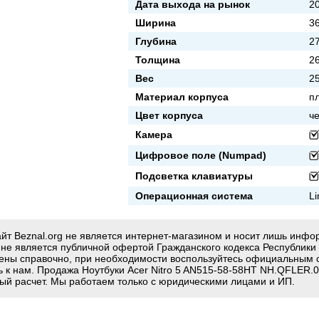
Дата выхода на рынок
20
Ширина
3
Глубина
2
Толщина
2
Вес
25
Материал корпуса
п
Цвет корпуса
ч
Камера
Цифровое поле (Numpad)
Подсветка клавиатуры
Операционная система
Li
йт Beznal.org не является интернет-магазином и носит лишь инф
g не является публичной офертой Гражданского кодекса Республики
ены справочно, при необходимости воспользуйтесь официальным 
ь к нам. Продажа Ноутбуки Acer Nitro 5 AN515-58-58HT NH.QFLER.0
ый расчет. Мы работаем только с юридическими лицами и ИП.