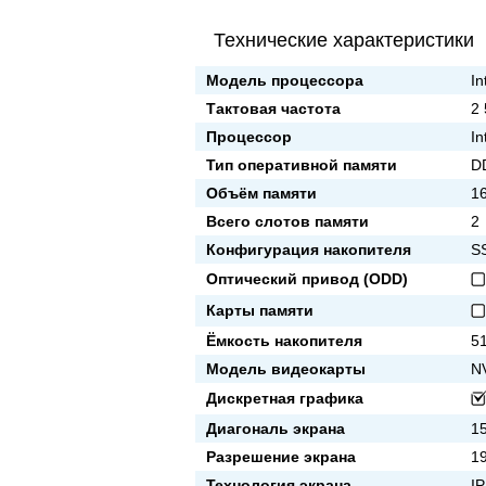
Технические характеристики
Модель процессора
In
Тактовая частота
2
Процессор
In
Тип оперативной памяти
D
Объём памяти
1
Всего слотов памяти
2
Конфигурация накопителя
S
Оптический привод (ODD)
Карты памяти
Ёмкость накопителя
5
Модель видеокарты
N
Дискретная графика
Диагональ экрана
15
Разрешение экрана
1
Технология экрана
I