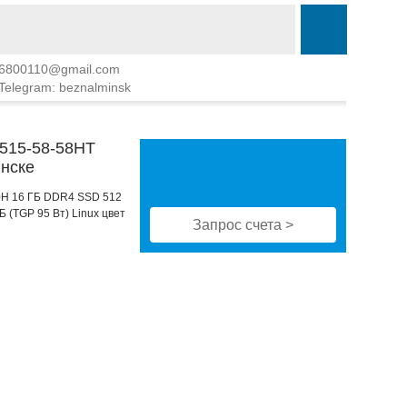
6800110@gmail.com
Telegram: beznalminsk
N515-58-58HT
нске
500H 16 ГБ DDR4 SSD 512
Б (TGP 95 Вт) Linux цвет
Запрос счета >