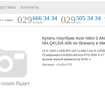
ДОСТАВКА
КОНТАКТЫ
029
029
666 34 34
505 34 34
я с нами:
велком
мтс
Купить Ноутбуки Acer Nitro 5 A
NH.QFLER.006 по безналу в Ми
15.6" 1920 x 1080 IPS 144 Гц Intel Core i5 12
ГБ видеокарта NVIDIA GeForce RTX 3050 Ti 4 Г
крышки черный аккумулятор 59 Вт·ч
Артикул:
nhqfler006