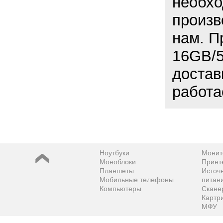
необхо
произв
нам. П
16GB/5
достав
работа
Ноутбуки
Монит
Моноблоки
Принт
Планшеты
Источ
Мобильные телефоны
питан
Компьютеры
Скане
Картр
МФУ