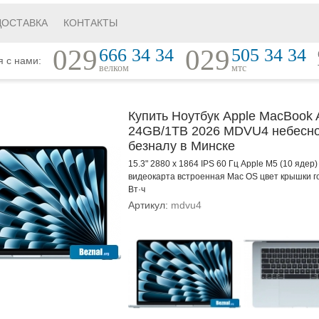
ДОСТАВКА
КОНТАКТЫ
029
029
666 34 34
505 34 34
я с нами:
велком
мтс
Купить Ноутбук Apple MacBook A
24GB/1TB 2026 MDVU4 небесно
безналу в Минске
15.3" 2880 x 1864 IPS 60 Гц Apple M5 (10 ядер
видеокарта встроенная Mac OS цвет крышки г
Вт·ч
Артикул:
mdvu4