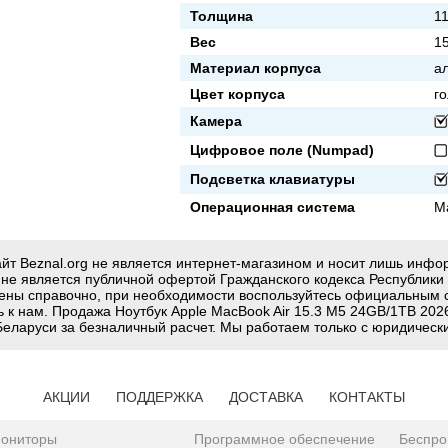
Толщина
1
Вес
15
Материал корпуса
а
Цвет корпуса
г
Камера
Цифровое поле (Numpad)
Подсветка клавиатуры
Операционная система
M
йт Beznal.org не является интернет-магазином и носит лишь инф
g не является публичной офертой Гражданского кодекса Республики
ены справочно, при необходимости воспользуйтесь официальным 
ь к нам. Продажа Ноутбук Apple MacBook Air 15.3 M5 24GB/1TB 20
Беларуси за безналичный расчет. Мы работаем только с юридическ
АКЦИИ
ПОДДЕРЖКА
ДОСТАВКА
КОНТАКТЫ
ониторы
Программное обеспечение
Беспро