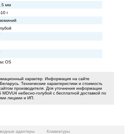
1.5 мм
10 г
люминий
олубой
ac OS
ормационный характер. Информация на сайте
 Беларусь. Технические характеристики и стоимость
сайтом производителя. Для уточнения информации
26 MDVU4 небесно-голубой с бесплатной доставкой по
ими лицами и ИП.
водные адаптеры
Клавиатуры