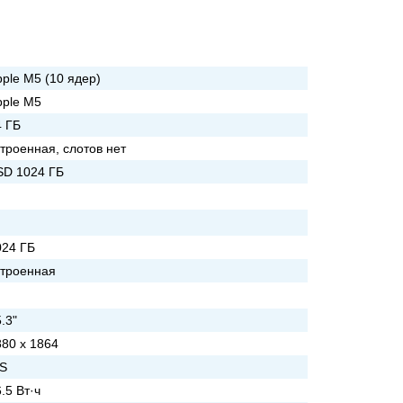
ple M5 (10 ядер)
pple M5
4 ГБ
троенная, слотов нет
SD 1024 ГБ
024 ГБ
строенная
.3"
880 x 1864
PS
.5 Вт·ч