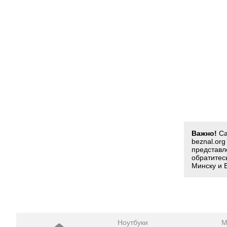
Важно!
Са
beznal.or
представл
обратитес
Минску и 
Ноутбуки
М