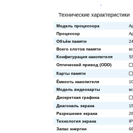
Технические характеристики
Модель процессора
Ap
Процессор
A
Объём памяти
2
Всего слотов памяти
вс
Конфигурация накопителя
S
Оптический привод (ODD)
Карты памяти
Ёмкость накопителя
1
Модель видеокарты
в
Дискретная графика
Диагональ экрана
15
Разрешение экрана
2
Технология экрана
I
Запас энергии
66