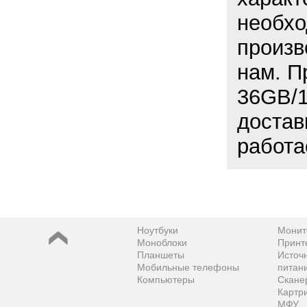
необхо
произв
нам. П
36GB/1
достав
работа
Ноутбуки
Монит
Моноблоки
Принт
Планшеты
Источ
Мобильные телефоны
питан
Компьютеры
Скане
Картр
МФУ