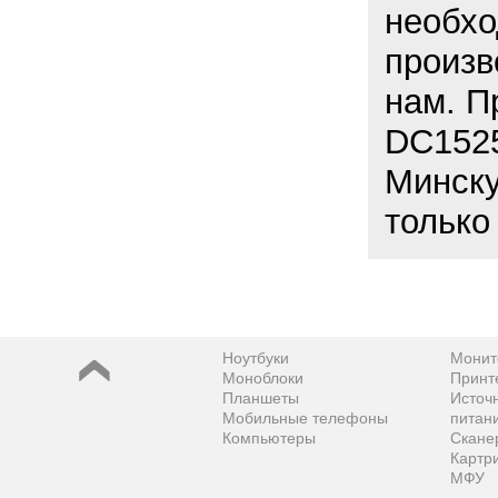
необхо
произв
нам. П
DC1525
Минску
только
Ноутбуки
Монит
Моноблоки
Принт
Планшеты
Источ
Мобильные телефоны
питан
Компьютеры
Скане
Картр
МФУ