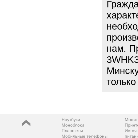
Гражда
характ
необхо
произв
нам. П
3WHK3K
Минску
только
Ноутбуки
Монит
Моноблоки
Принт
Планшеты
Источ
Мобильные телефоны
питан