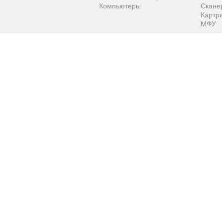
Компьютеры
Скане
Картр
МФУ