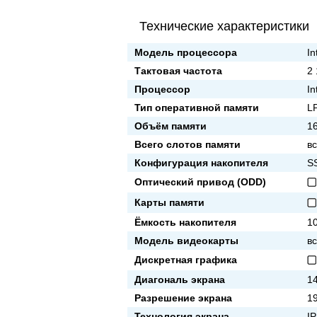
Технические характеристики
Модель процессора
In
Тактовая частота
2
Процессор
In
Тип оперативной памяти
L
Объём памяти
1
Всего слотов памяти
вс
Конфигурация накопителя
S
Оптический привод (ODD)
Карты памяти
Ёмкость накопителя
1
Модель видеокарты
в
Дискретная графика
Диагональ экрана
14
Разрешение экрана
1
Технология экрана
I