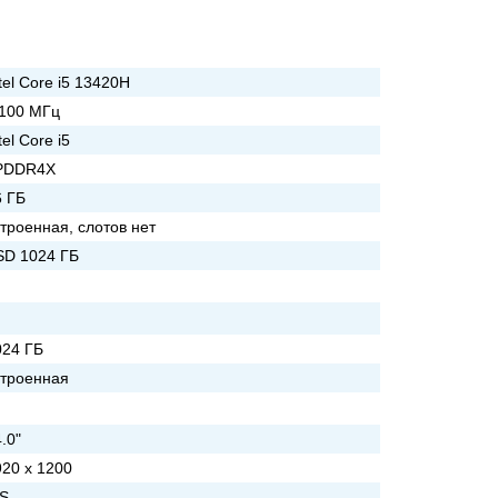
tel Core i5 13420H
 100 МГц
tel Core i5
PDDR4X
6 ГБ
троенная, слотов нет
SD 1024 ГБ
024 ГБ
строенная
.0"
920 x 1200
PS