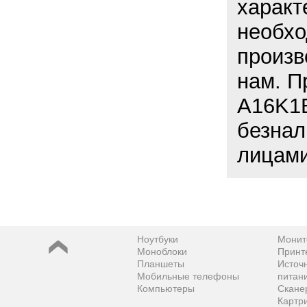
характ
необхо
произв
нам. П
A16K1E
безнал
лицами
Ноутбуки
Монит
Моноблоки
Принт
Планшеты
Источ
Мобильные телефоны
питан
Компьютеры
Скане
Картр