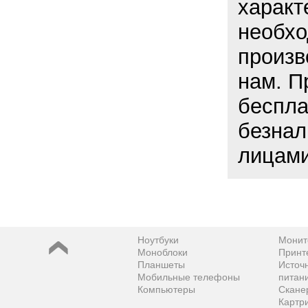
характ
необхо
произв
нам. П
беспла
безнал
лицами
Ноутбуки
Монит
Моноблоки
Принт
Планшеты
Источ
Мобильные телефоны
питан
Компьютеры
Скане
Картр