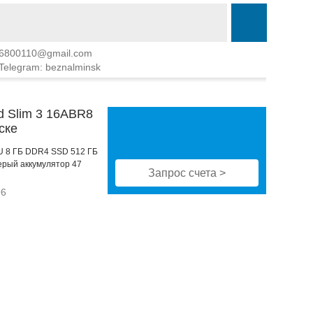
6800110@gmail.com
Telegram: beznalminsk
d Slim 3 16ABR8
ске
0U 8 ГБ DDR4 SSD 512 ГБ
ерый аккумулятор 47
Запрос счета >
96