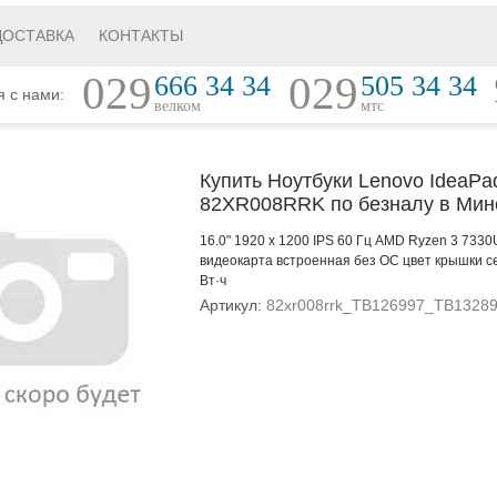
ДОСТАВКА
КОНТАКТЫ
029
029
666 34 34
505 34 34
я с нами:
велком
мтс
Купить Ноутбуки Lenovo IdeaPa
82XR008RRK по безналу в Мин
16.0" 1920 x 1200 IPS 60 Гц AMD Ryzen 3 733
видеокарта встроенная без ОС цвет крышки с
Вт·ч
Артикул:
82xr008rrk_TB126997_TB1328