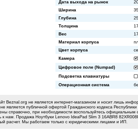
Дата выхода на рынок
20
Ширина
3
Глубина
2
Толщина
1
Вес
17
Материал корпуса
п
Цвет корпуса
с
Камера
Цифровое поле (Numpad)
Подсветка клавиатуры
Операционная система
б
йт Beznal.org не является интернет-магазином и носит лишь инф
g не является публичной офертой Гражданского кодекса Республики
ены справочно, при необходимости воспользуйтесь официальным 
ь к нам. Продажа Ноутбуки Lenovo IdeaPad Slim 3 16ABR8 82XR008
ый расчет. Мы работаем только с юридическими лицами и ИП.