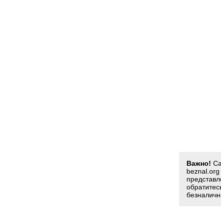
Важно!
Са
beznal.or
представл
обратитес
безналичн