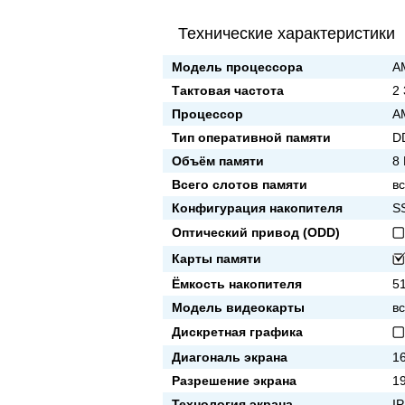
Технические характеристики
Модель процессора
A
Тактовая частота
2
Процессор
A
Тип оперативной памяти
D
Объём памяти
8
Всего слотов памяти
вс
Конфигурация накопителя
S
Оптический привод (ODD)
Карты памяти
Ёмкость накопителя
5
Модель видеокарты
в
Дискретная графика
Диагональ экрана
16
Разрешение экрана
1
Технология экрана
I