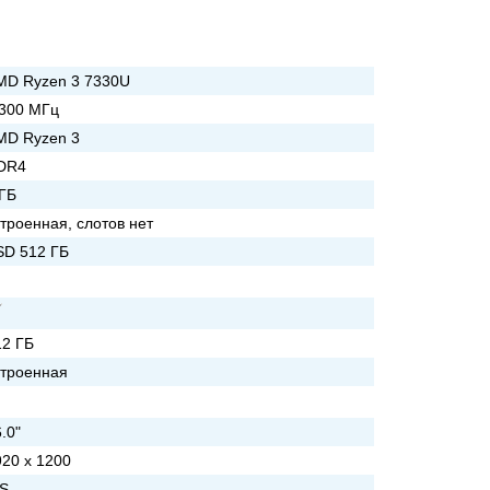
MD Ryzen 3 7330U
 300 МГц
MD Ryzen 3
DR4
 ГБ
троенная, слотов нет
SD 512 ГБ
12 ГБ
строенная
.0"
920 x 1200
PS