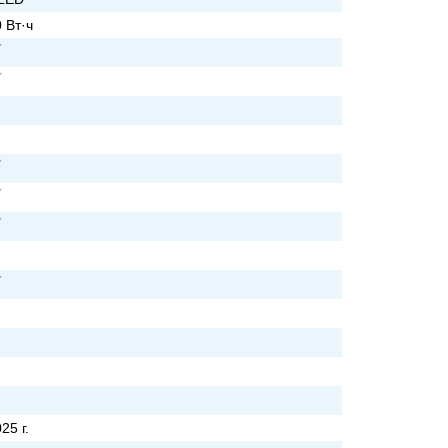
 Вт·ч
25 г.