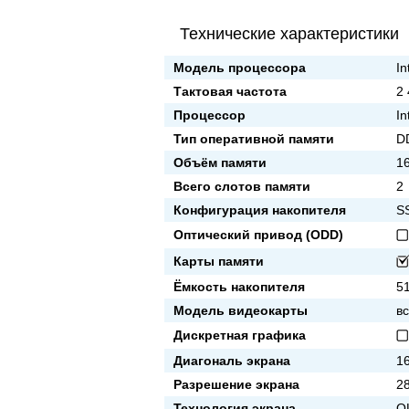
Технические характеристики
Модель процессора
In
Тактовая частота
2
Процессор
In
Тип оперативной памяти
D
Объём памяти
1
Всего слотов памяти
2
Конфигурация накопителя
S
Оптический привод (ODD)
Карты памяти
Ёмкость накопителя
5
Модель видеокарты
в
Дискретная графика
Диагональ экрана
16
Разрешение экрана
2
Технология экрана
O