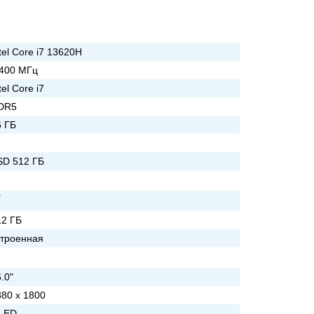
tel Core i7 13620H
 400 МГц
tel Core i7
DR5
6 ГБ
SD 512 ГБ
12 ГБ
строенная
.0"
880 x 1800
LED