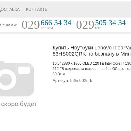
ДОСТАВКА
КОНТАКТЫ
029
029
666 34 34
505 34 34
я с нами:
велком
мтс
Купить Ноутбуки Lenovo IdeaPa
83HS002QRK по безналу в Мин
16.0" 2880 x 1800 OLED 120 Гц Intel Core i7 
512 ГБ видеокарта встроенная без ОС цвет к
80 Вт·ч
Артикул:
83hs002qrk