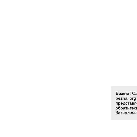
Важно!
Са
beznal.or
представл
обратитес
безналичн