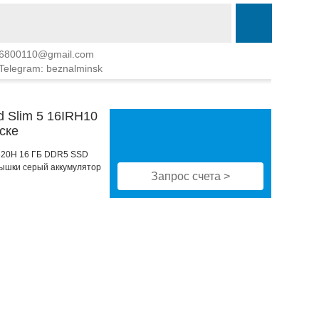
6800110@gmail.com
Telegram: beznalminsk
d Slim 5 16IRH10
ске
13620H 16 ГБ DDR5 SSD
рышки серый аккумулятор
Запрос счета >