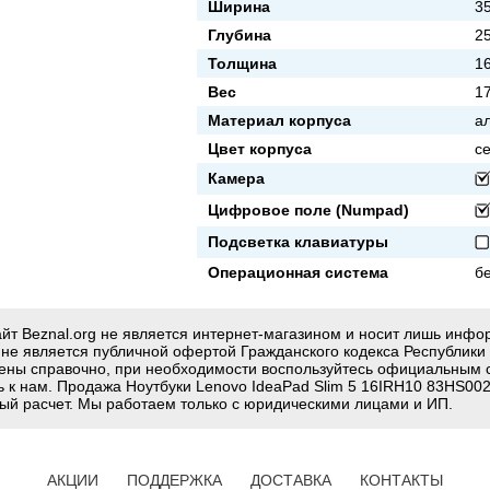
Ширина
3
Глубина
2
Толщина
1
Вес
17
Материал корпуса
а
Цвет корпуса
с
Камера
Цифровое поле (Numpad)
Подсветка клавиатуры
Операционная система
б
йт Beznal.org не является интернет-магазином и носит лишь инф
g не является публичной офертой Гражданского кодекса Республики
ены справочно, при необходимости воспользуйтесь официальным 
ь к нам. Продажа Ноутбуки Lenovo IdeaPad Slim 5 16IRH10 83HS00
ый расчет. Мы работаем только с юридическими лицами и ИП.
АКЦИИ
ПОДДЕРЖКА
ДОСТАВКА
КОНТАКТЫ