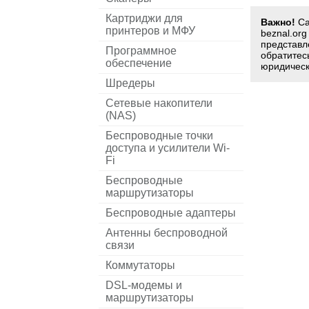
Картриджи для
Важно!
Са
принтеров и МФУ
beznal.or
представл
Программное
обратитес
обеспечение
юридическ
Шредеры
Сетевые накопители
(NAS)
Беспроводные точки
доступа и усилители Wi-
Fi
Беспроводные
маршрутизаторы
Беспроводные адаптеры
Антенны беспроводной
связи
Коммутаторы
DSL-модемы и
маршрутизаторы