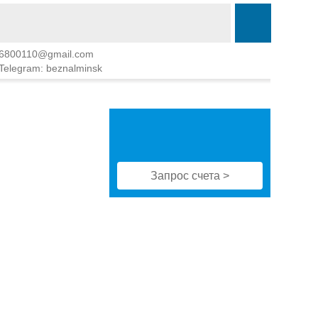
6800110@gmail.com
Telegram: beznalminsk
Запрос счета >