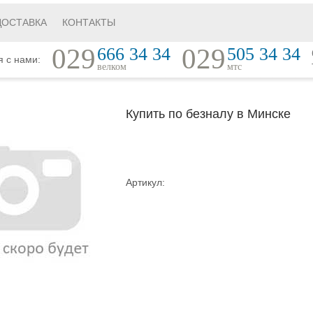
ДОСТАВКА
КОНТАКТЫ
029
029
666 34 34
505 34 34
я с нами:
велком
мтс
Купить по безналу в Минске
Артикул: