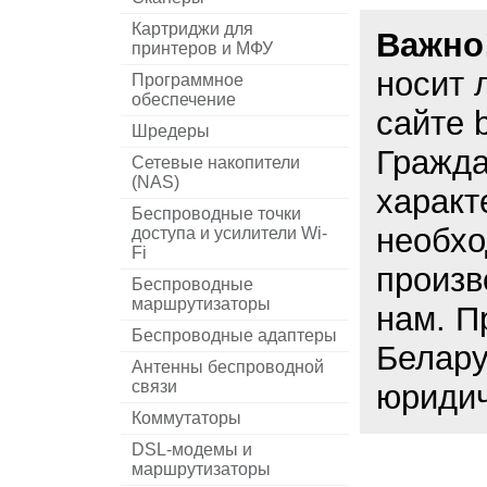
Картриджи для
Важно
принтеров и МФУ
носит 
Программное
обеспечение
сайте 
Шредеры
Гражда
Сетевые накопители
(NAS)
характ
Беспроводные точки
необхо
доступа и усилители Wi-
Fi
произв
Беспроводные
маршрутизаторы
нам. П
Беспроводные адаптеры
Белару
Антенны беспроводной
связи
юридич
Коммутаторы
DSL-модемы и
маршрутизаторы