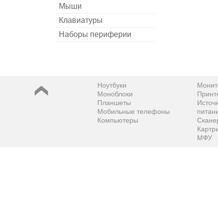
Мыши
Клавиатуры
Наборы периферии
Ноутбуки
Монит
Моноблоки
Принт
Планшеты
Источ
Мобильные телефоны
питан
Компьютеры
Скане
Картр
МФУ