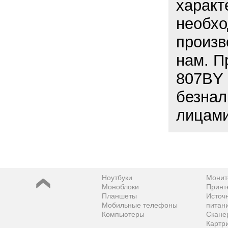
характ
необхо
произв
нам. П
807BY 
безнал
лицами
Ноутбуки
Монит
Моноблоки
Принт
Планшеты
Источ
Мобильные телефоны
питан
Компьютеры
Скане
Картр