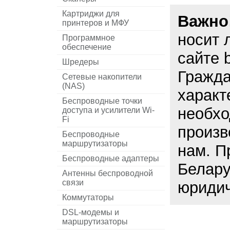
Картриджи для
Важно
принтеров и МФУ
носит 
Программное
обеспечение
сайте 
Шредеры
Гражда
Сетевые накопители
(NAS)
характ
Беспроводные точки
необхо
доступа и усилители Wi-
Fi
произв
Беспроводные
маршрутизаторы
нам. П
Беспроводные адаптеры
Белару
Антенны беспроводной
связи
юридич
Коммутаторы
DSL-модемы и
маршрутизаторы