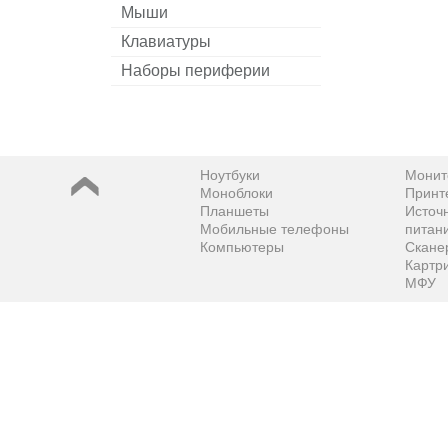
Мыши
Клавиатуры
Наборы периферии
Ноутбуки
Монит
Моноблоки
Принт
Планшеты
Источ
Мобильные телефоны
питан
Компьютеры
Скане
Картр
МФУ