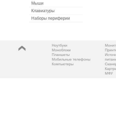
Мыши
Клавиатуры
Наборы периферии
Ноутбуки
Монит
Моноблоки
Принт
Планшеты
Источ
Мобильные телефоны
питан
Компьютеры
Скане
Картр
МФУ