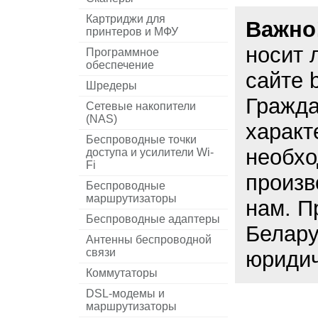
Картриджи для
Важно
принтеров и МФУ
носит 
Программное
обеспечение
сайте 
Шредеры
Гражда
Сетевые накопители
(NAS)
характ
Беспроводные точки
необхо
доступа и усилители Wi-
Fi
произв
Беспроводные
маршрутизаторы
нам. П
Беспроводные адаптеры
Белару
Антенны беспроводной
связи
юридич
Коммутаторы
DSL-модемы и
маршрутизаторы