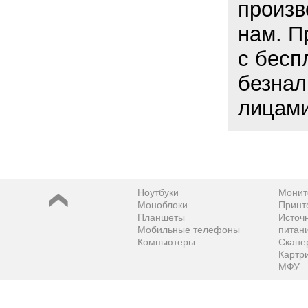
произв
нам. П
с бесп
безнал
лицами
Ноутбуки
Монит
Моноблоки
Принт
Планшеты
Источ
Мобильные телефоны
питан
Компьютеры
Скане
Картр
МФУ