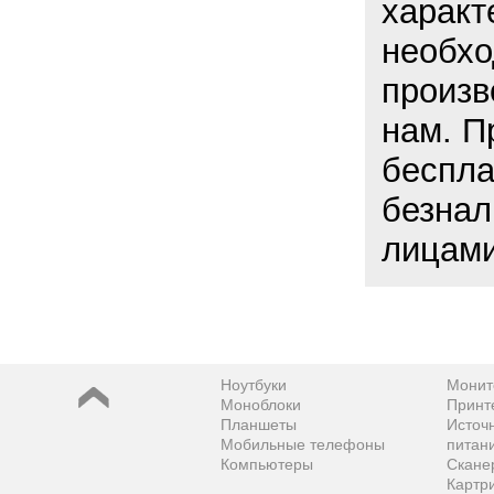
характ
необхо
произв
нам. П
беспла
безнал
лицами
Ноутбуки
Монит
Моноблоки
Принт
Планшеты
Источ
Мобильные телефоны
питан
Компьютеры
Скане
Картр