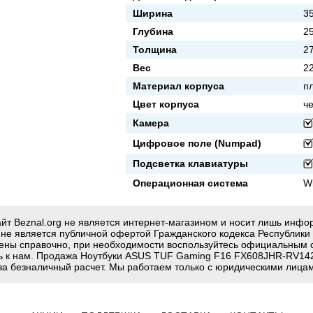
Ширина
3
Глубина
2
Толщина
27
Вес
22
Материал корпуса
п
Цвет корпуса
ч
Камера
Цифровое поле (Numpad)
Подсветка клавиатуры
Операционная система
W
йт Beznal.org не является интернет-магазином и носит лишь инф
g не является публичной офертой Гражданского кодекса Республики
ены справочно, при необходимости воспользуйтесь официальным 
ь к нам. Продажа Ноутбуки ASUS TUF Gaming F16 FX608JHR-RV142 
за безналичный расчет. Мы работаем только с юридическими лицам