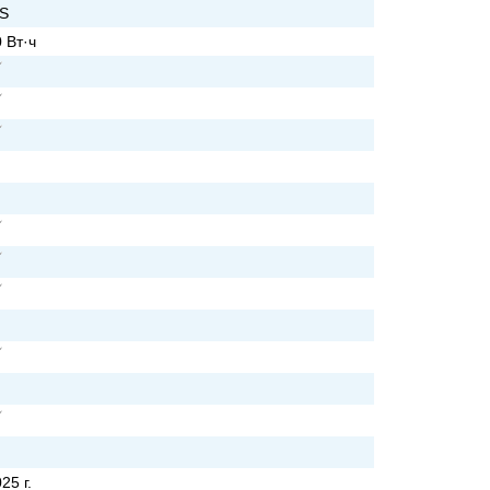
PS
 Вт·ч
25 г.