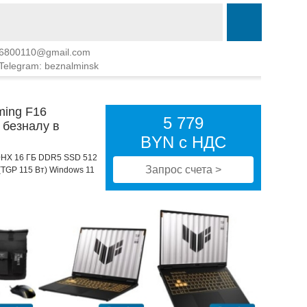
6800110@gmail.com
Telegram: beznalminsk
ming F16
5 779
 безналу в
BYN с НДС
450HX 16 ГБ DDR5 SSD 512
Запрос счета >
(TGP 115 Вт) Windows 11