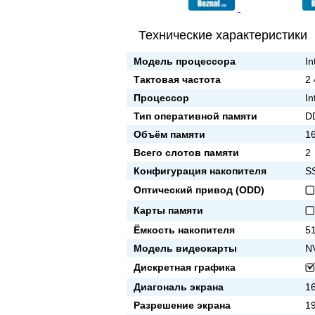
Технические характеристики
Модель процессора
In
Тактовая частота
2
Процессор
In
Тип оперативной памяти
D
Объём памяти
1
Всего слотов памяти
2
Конфигурация накопителя
S
Оптический привод (ODD)
Карты памяти
Ёмкость накопителя
5
Модель видеокарты
N
Дискретная графика
Диагональ экрана
16
Разрешение экрана
1