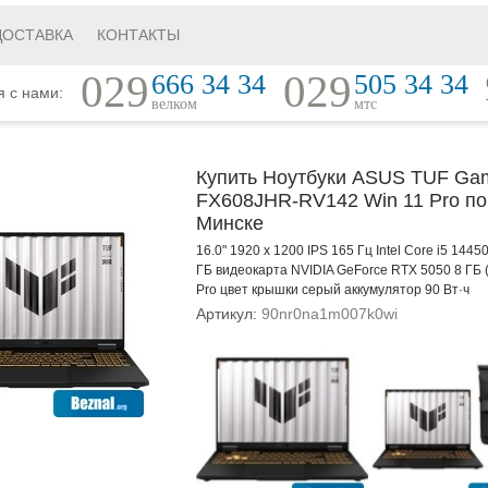
ДОСТАВКА
КОНТАКТЫ
029
029
666 34 34
505 34 34
я с нами:
велком
мтс
Купить Ноутбуки ASUS TUF Ga
FX608JHR-RV142 Win 11 Pro по
Минске
16.0" 1920 x 1200 IPS 165 Гц Intel Core i5 14
ГБ видеокарта NVIDIA GeForce RTX 5050 8 ГБ 
Pro цвет крышки серый аккумулятор 90 Вт·ч
Артикул:
90nr0na1m007k0wi