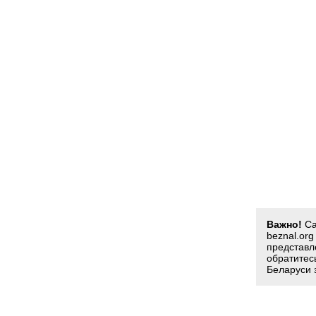
Важно!
Са
beznal.or
представл
обратитес
Беларуси 