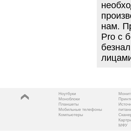
необхо
произв
нам. П
Pro с 
безнал
лицами
Ноутбуки
Монит
Моноблоки
Принт
Планшеты
Источ
Мобильные телефоны
питан
Компьютеры
Скане
Картр
МФУ