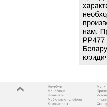
характ
необхо
произв
нам. П
PP477 
Белару
юридич
Ноутбуки
Монит
Моноблоки
Принт
Планшеты
Источ
Мобильные телефоны
питан
Компьютеры
Скане