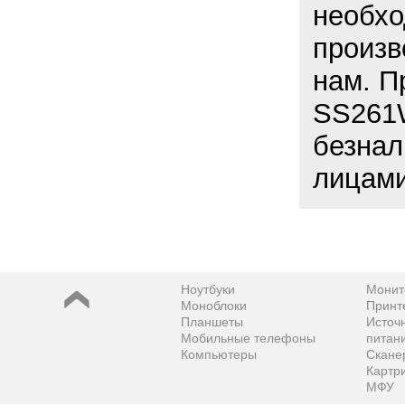
необхо
произв
нам. П
SS261W
безнал
лицами
Ноутбуки
Монит
Моноблоки
Принт
Планшеты
Источ
Мобильные телефоны
питан
Компьютеры
Скане
Картр
МФУ