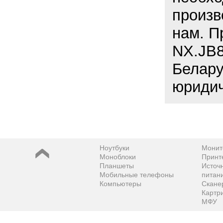
произв
нам. П
NX.JB8
Белару
юридич
Ноутбуки
Монит
Моноблоки
Принт
Планшеты
Источ
Мобильные телефоны
питан
Компьютеры
Скане
Картр
МФУ