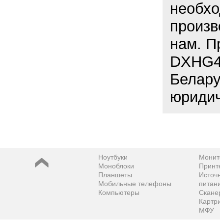
необхо
произв
нам. П
DXHG4K
Белару
юридич
Ноутбуки
Монит
Моноблоки
Принт
Планшеты
Источ
Мобильные телефоны
питан
Компьютеры
Скане
Картр
МФУ