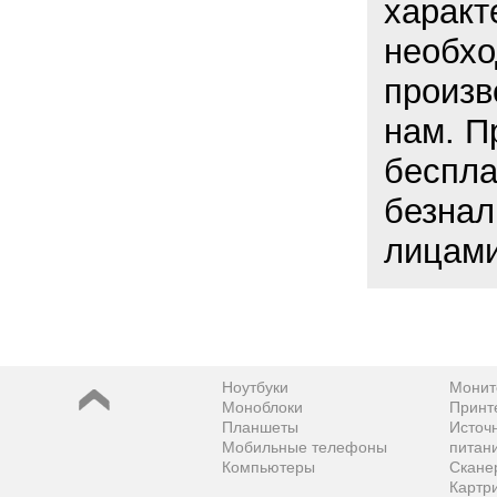
характ
необхо
произв
нам. П
беспла
безнал
лицами
Ноутбуки
Монит
Моноблоки
Принт
Планшеты
Источ
Мобильные телефоны
питан
Компьютеры
Скане
Картр