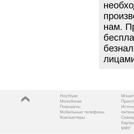
необхо
произв
нам. П
беспла
безнал
лицами
Ноутбуки
Монит
Моноблоки
Принт
Планшеты
Источ
Мобильные телефоны
питан
Компьютеры
Скане
Картр
МФУ