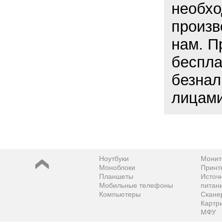
необхо
произв
нам. П
беспла
безнал
лицами
Ноутбуки
Монит
Моноблоки
Принт
Планшеты
Источ
Мобильные телефоны
питан
Компьютеры
Скане
Картр
МФУ