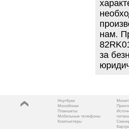
характ
необхо
произв
нам. П
82RK01
за без
юридич
Ноутбуки
Монит
Моноблоки
Принт
Планшеты
Источ
Мобильные телефоны
питан
Компьютеры
Скане
Картр