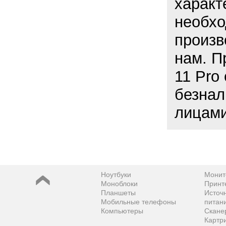
характ
необхо
произв
нам. П
11 Pro
безнал
лицами
Ноутбуки
Монит
Моноблоки
Принт
Планшеты
Источ
Мобильные телефоны
питан
Компьютеры
Скане
Картр